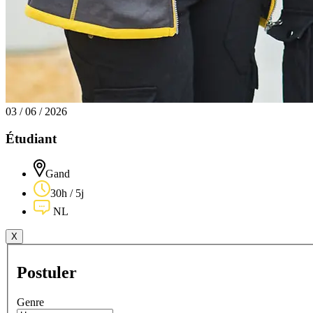
03 / 06 / 2026
Étudiant
Gand
30h / 5j
NL
X
Postuler
Genre